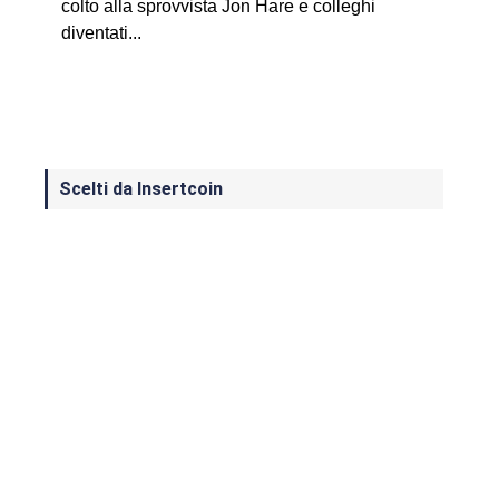
colto alla sprovvista Jon Hare e colleghi
diventati...
Scelti da Insertcoin
I Migliori Giochi per MS-DOS: Una
Guida ai Classici che Hanno Definito
un'Era