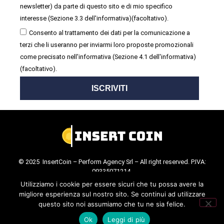
newsletter) da parte di questo sito e di mio specifico
interesse (Sezione 3.3 dell'informativa)(facoltativo).
Consento al trattamento dei dati per la comunicazione a
terzi che li useranno per inviarmi loro proposte promozionali
come precisato nell'informativa (Sezione 4.1 dell'informativa)
(facoltativo).
ISCRIVITI
© 2025 InsertCoin – Perform Agency Srl – All right reserved. P.IVA:
09335071214.
Cookie Policy
.
Privacy Policy
.
Utilizziamo i cookie per essere sicuri che tu possa avere la
migliore esperienza sul nostro sito. Se continui ad utilizzare
questo sito noi assumiamo che tu ne sia felice.
Ok
Leggi di più