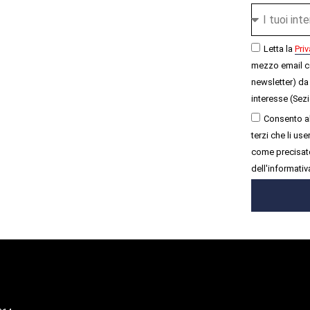
Letta la
Priv
mezzo email c
newsletter) da 
interesse (Sezi
Consento al
terzi che li u
come precisato
dell'informativ