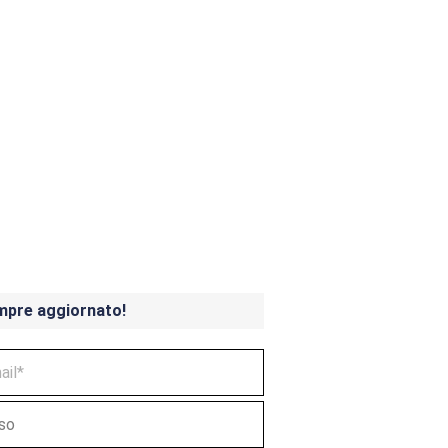
ndicoot 4 in uscita a
mpre aggiornato!