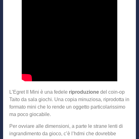
L’Egret II Mini è una fedele
riproduzione
del coin-op
Taito da sala giochi. Una copia minuziosa, riprodotta in
formato mini che lo rende un oggetto particolarissimo
ma poco giocabile.
Per ovviare alle dimensioni, a parte le strane lenti di
ingrandimento da gioco, c’è l’hdmi che dovrebbe