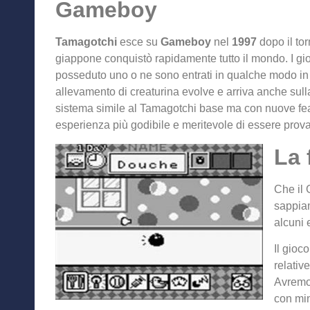
Gameboy
Tamagotchi
esce su
Gameboy
nel
1997
dopo il to
giappone conquistò rapidamente tutto il mondo. I g
posseduto uno o ne sono entrati in qualche modo in c
allevamento di creaturina evolve e arriva anche sull
sistema simile al Tamagotchi base ma con nuove fea
esperienza più godibile e meritevole di essere prova
La 
Che il 
sappia
alcuni 
Il gioc
relativ
Avremo 
con min