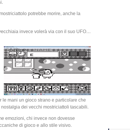
i.
mostriciattolo potrebbe morire, anche la
Yakuza
Dojima
a vecchiaia invece volerà via con il suo UFO…
Crash 
r le mani un gioco strano e particolare che
ottobr
ostalgia dei vecchi mostriciattoli tascabili.
ime emozioni, chi invece non dovesse
niche di gioco e allo stile visivo.