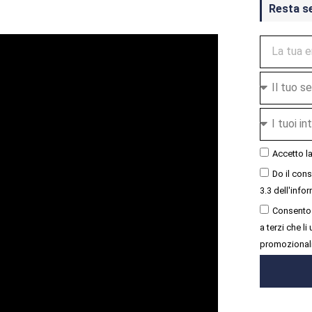
Resta s
Accetto l
Do il con
3.3 dell'infor
Consento 
a terzi che l
promozional