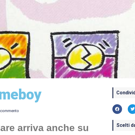
ameboy
Condivid
 commento
Scelti d
evare arriva anche su