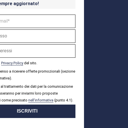
empre aggiornato!
a
Privacy Policy
del sito.
senso a ricevere offerte promozionali (sezione
mativa).
al trattamento dei dati per la comunicazione
i useranno per inviarmi loro proposte
i come precisato
nell'informativa
(punto 4.1).
ISCRIVITI