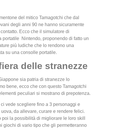
rmentone del mitico Tamagotchi che dal
iovani degli anni 90 ne hanno sicuramente
ontatto. Ecco che il simulatore di
a portatile Nintendo, proponendo di fatto un
ture più ludiche che lo rendono una
ta su una consolle portatile.
I Migl
Guida 
fiera delle stranezze
Definit
Giappone sia patria di stranezze lo
mo bene, ecco che con questo Tamagotchi
elementi peculiari si mostrano di prepotenza.
o ci vede scegliere fino a 3 personaggi e
e uova, da allevare, curare e rendere felici.
poi la possibilità di migliorare le loro skill
i giochi di vario tipo che gli permetteranno