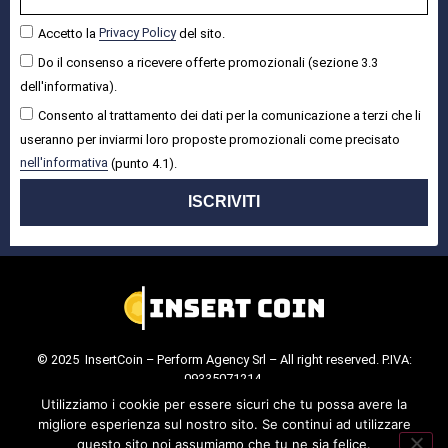
Accetto la
Privacy Policy
del sito.
Do il consenso a ricevere offerte promozionali (sezione 3.3
dell'informativa).
Consento al trattamento dei dati per la comunicazione a terzi che li
useranno per inviarmi loro proposte promozionali come precisato
nell'informativa
(punto 4.1).
ISCRIVITI
© 2025 InsertCoin – Perform Agency Srl – All right reserved. P.IVA:
09335071214.
Cookie Policy
.
Privacy Policy
.
Utilizziamo i cookie per essere sicuri che tu possa avere la
migliore esperienza sul nostro sito. Se continui ad utilizzare
questo sito noi assumiamo che tu ne sia felice.