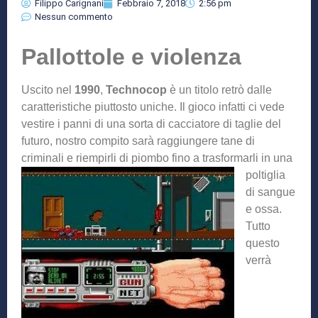
Filippo Carignani
Febbraio 7, 2018
2:56 pm
Nessun commento
Pallottole e violenza
Uscito nel
1990
,
Technocop
è un titolo retrò dalle
caratteristiche piuttosto uniche. Il gioco infatti ci vede
vestire i panni di una sorta di cacciatore di taglie del
futuro, nostro compito sarà raggiungere tane di
criminali e riempirli di piombo fino a trasformarli
in una
poltiglia
di sangue
e ossa.
Tutto
questo
verrà