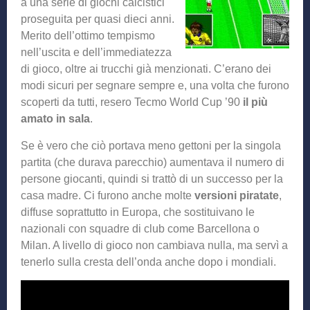
a una serie di giochi calcistici
proseguita per quasi dieci anni.
Merito dell’ottimo tempismo
nell’uscita e dell’immediatezza
di gioco, oltre ai trucchi già menzionati. C’erano dei
modi sicuri per segnare sempre e, una volta che furono
scoperti da tutti, resero Tecmo World Cup ’90
il più
amato in sala
.
Se è vero che ciò portava meno gettoni per la singola
partita (che durava parecchio) aumentava il numero di
persone giocanti, quindi si trattò di un successo per la
casa madre. Ci furono anche molte
versioni piratate
,
diffuse soprattutto in Europa, che sostituivano le
nazionali con squadre di club come Barcellona o
Milan. A livello di gioco non cambiava nulla, ma servì a
tenerlo sulla cresta dell’onda anche dopo i mondiali.