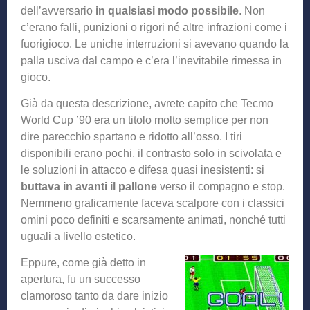
dell’avversario
in qualsiasi modo possibile
. Non
c’erano falli, punizioni o rigori né altre infrazioni come i
fuorigioco. Le uniche interruzioni si avevano quando la
palla usciva dal campo e c’era l’inevitabile rimessa in
gioco.
Già da questa descrizione, avrete capito che Tecmo
World Cup ’90 era un titolo molto semplice per non
dire parecchio spartano e ridotto all’osso. I tiri
disponibili erano pochi, il contrasto solo in scivolata e
le soluzioni in attacco e difesa quasi inesistenti: si
buttava in avanti il pallone
verso il compagno e stop.
Nemmeno graficamente faceva scalpore con i classici
omini poco definiti e scarsamente animati, nonché tutti
uguali a livello estetico.
Eppure, come già detto in
apertura, fu un successo
clamoroso tanto da dare inizio