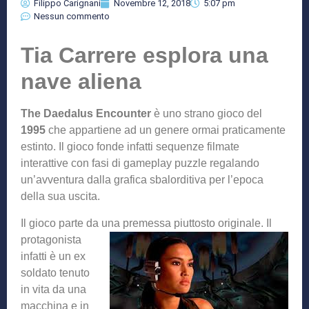
Filippo Carignani
Novembre 12, 2018
5:07 pm
Nessun commento
Tia Carrere esplora una
nave aliena
The Daedalus Encounter
è uno strano gioco del
1995
che appartiene ad un genere ormai praticamente
estinto. Il gioco fonde infatti sequenze filmate
interattive con fasi di gameplay puzzle regalando
un’avventura dalla grafica sbalorditiva per l’epoca
della sua uscita.
Il gioco parte da una premessa piuttosto originale. Il
protag
onista
infatti è un ex
soldato tenuto
in vita da una
macchina e in