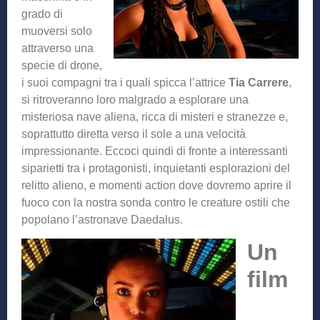
grado di
muoversi solo
attraverso una
specie di drone,
i suoi compagni tra i quali spicca l’attrice
Tia Carrere
,
si ritroveranno loro malgrado a esplorare una
misteriosa nave aliena, ricca di misteri e stranezze e,
soprattutto diretta verso il sole a una velocità
impressionante. Eccoci quindi di fronte a interessanti
siparietti tra i protagonisti, inquietanti esplorazioni del
relitto alieno, e momenti action dove dovremo aprire il
fuoco con la nostra sonda contro le creature ostili che
popolano l’astronave Daedalus.
Un
film