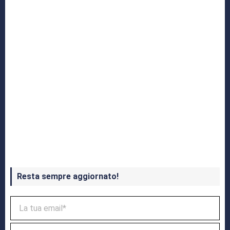
Crash Bandicoot 4 in uscita a ottobre
Resta sempre aggiornato!