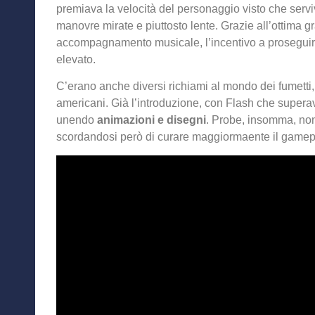
premiava la velocità del personaggio visto che servi
manovre mirate e piuttosto lente. Grazie all’ottima gr
accompagnamento musicale, l’incentivo a prosegui
elevato.
C’erano anche diversi richiami al mondo dei fumetti,
americani. Già l’introduzione, con Flash che superav
unendo
animazioni e disegni
. Probe, insomma, non
scordandosi però di curare maggiormaente il gamep