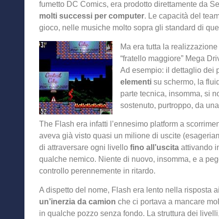
fumetto DC Comics, era prodotto direttamente da Se
molti successi per computer
. Le capacità del tea
gioco, nelle musiche molto sopra gli standard di qu
Ma era tutta la realizzazione
“fratello maggiore” Mega Driv
Ad esempio: il dettaglio dei 
elementi
su schermo, la flui
parte tecnica, insomma, si
sostenuto, purtroppo, da una g
The Flash era infatti l’ennesimo platform a scorrimen
aveva già visto quasi un milione di uscite (esageria
di attraversare ogni livello
fino all’uscita
attivando in
qualche nemico. Niente di nuovo, insomma, e a pegg
controllo perennemente in ritardo.
A dispetto del nome, Flash era lento nella risposta 
un’inerzia da camion
che ci portava a mancare molte
in qualche pozzo senza fondo. La struttura dei livelli,