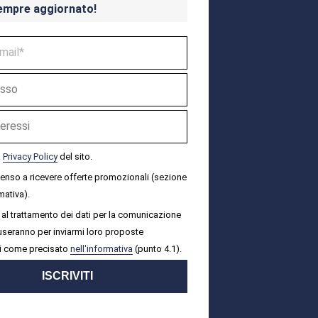
empre aggiornato!
a
Privacy Policy
del sito.
senso a ricevere offerte promozionali (sezione
mativa).
al trattamento dei dati per la comunicazione
i useranno per inviarmi loro proposte
i come precisato
nell'informativa
(punto 4.1).
ISCRIVITI