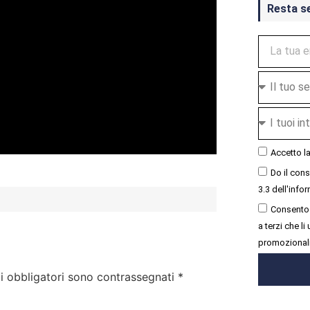
Resta s
Accetto l
Do il con
3.3 dell'infor
Consento 
a terzi che l
promozional
i obbligatori sono contrassegnati
*