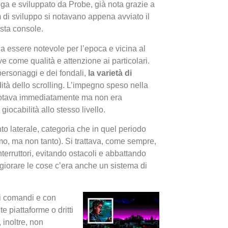
ga e sviluppato da Probe, già nota grazie a
m di sviluppo si notavano appena avviato il
esta console.
 a essere notevole per l’epoca e vicina al
e come qualità e attenzione ai particolari.
personaggi e dei fondali,
la varietà di
dità dello scrolling. L’impegno speso nella
I Migl
 notava immediatamente ma non era
Guida 
iocabilità allo stesso livello.
Definit
to laterale, categoria che in quel periodo
mo, ma non tanto). Si trattava, come sempre,
terruttori, evitando ostacoli e abbattando
iorare le cose c’era anche un sistema di
ai comandi e con
 piattaforme o dritti
 inoltre, non