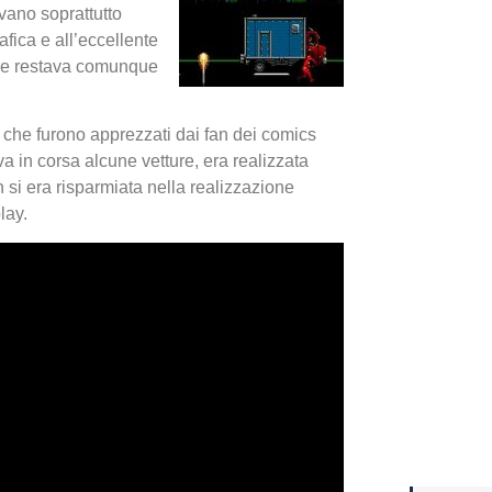
vano soprattutto
afica e all’eccellente
Yakuza
re restava comunque
Dojima
 che furono apprezzati dai fan dei comics
a in corsa alcune vetture, era realizzata
 si era risparmiata nella realizzazione
lay.
Crash 
ottobr