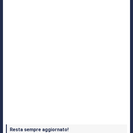
Yakuza: L’Epopea del Drago di Dojima
Crash Bandicoot 4 in uscita a ottobre
Resta sempre aggiornato!