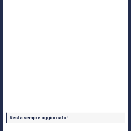
Yakuza: L’Epopea del Drago di Dojima
Crash Bandicoot 4 in uscita a ottobre
Resta sempre aggiornato!