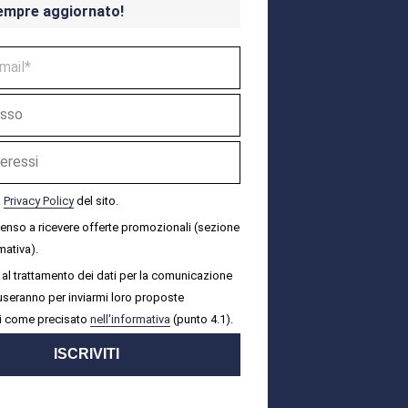
empre aggiornato!
a
Privacy Policy
del sito.
senso a ricevere offerte promozionali (sezione
mativa).
al trattamento dei dati per la comunicazione
i useranno per inviarmi loro proposte
i come precisato
nell'informativa
(punto 4.1).
ISCRIVITI