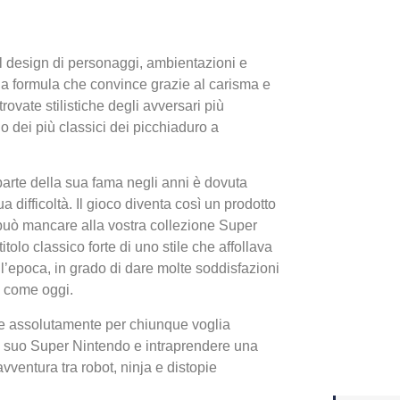
Yakuza
l design di personaggi, ambientazioni e
Dojima
na formula che convince grazie al carisma e
trovate stilistiche degli avversari più
o dei più classici dei picchiaduro a
 parte della sua fama negli anni è dovuta
ua difficoltà. Il gioco diventa così un prodotto
può mancare alla vostra collezione Super
itolo classico forte di uno stile che affollava
ell’epoca, in grado di dare molte soddisfazioni
ri come oggi.
Crash 
ottobr
e assolutamente per chiunque voglia
il suo Super Nintendo e intraprendere una
vventura tra robot, ninja e distopie