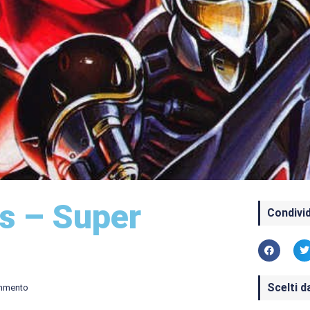
rs – Super
Condivid
Scelti d
mmento