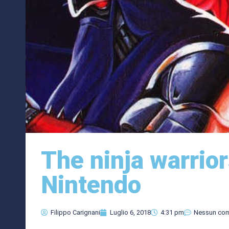
The ninja warrio
Nintendo
Filippo Carignani
Luglio 6, 2018
4:31 pm
Nessun co