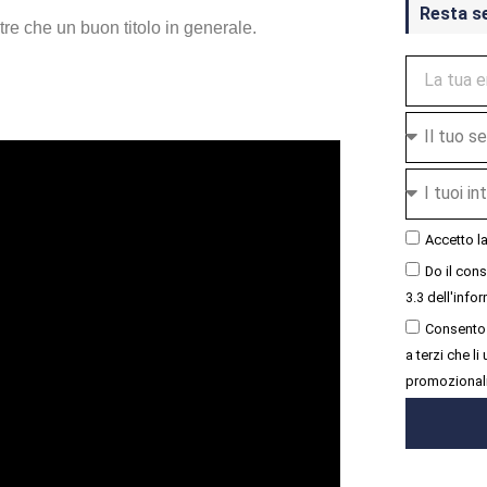
Resta s
tre che un buon titolo in generale.
Accetto l
Do il con
3.3 dell'infor
Consento 
a terzi che l
promozional