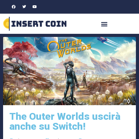
The Outer Worlds uscirà
anche su Switch!