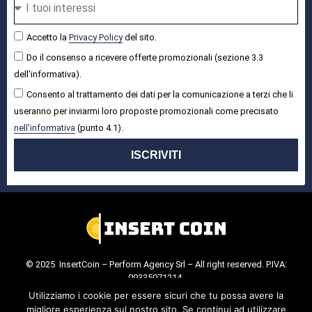
Accetto la
Privacy Policy
del sito.
Do il consenso a ricevere offerte promozionali (sezione 3.3
dell'informativa).
Consento al trattamento dei dati per la comunicazione a terzi che li
useranno per inviarmi loro proposte promozionali come precisato
nell'informativa
(punto 4.1).
ISCRIVITI
© 2025 InsertCoin – Perform Agency Srl – All right reserved. P.IVA:
09335071214.
Cookie Policy
.
Privacy Policy
.
Utilizziamo i cookie per essere sicuri che tu possa avere la
migliore esperienza sul nostro sito. Se continui ad utilizzare