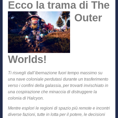
Ecco la tr
ama di The
Outer
Worlds!
Ti risvegli dall’ibernazione fuori tempo massimo su
una nave coloniale perdutasi durante un trasferimento
verso i confini della galassia, per trovarti invischiato in
una cospirazione che minaccia di distruggere la
colonia di Halcyon.
Mentre esplori le regioni di spazio più remote e incontri
diverse fazioni, tutte in lotta per il potere, le decisioni