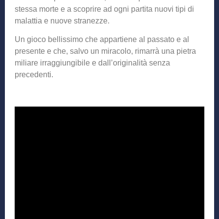
stessa morte e a scoprire ad ogni partita nuovi tipi di
malattia e nuove stranezze.
Un gioco bellissimo che appartiene al passato e al
presente e che, salvo un miracolo, rimarrà una pietra
miliare irraggiungibile e dall’originalità senza
precedenti.