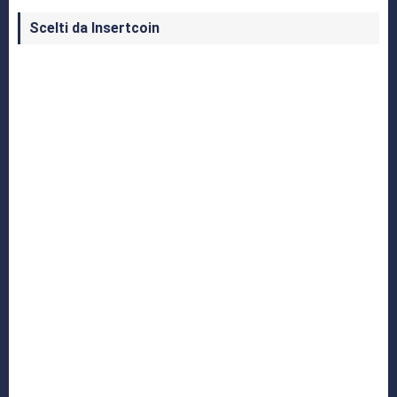
Scelti da Insertcoin
I Migliori Giochi per MS-DOS: Una Guida ai
Classici che Hanno Definito un'Era