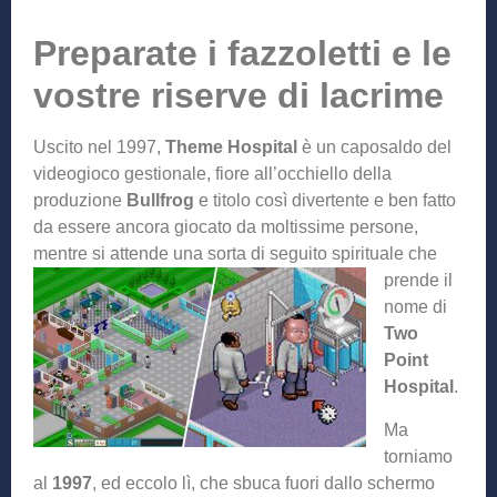
Preparate i fazzoletti e le
vostre riserve di lacrime
Uscito nel 1997,
Theme Hospital
è un caposaldo del
videogioco gestionale, fiore all’occhiello della
produzione
Bullfrog
e titolo così divertente e ben fatto
da essere ancora giocato da moltissime persone,
mentre si attende una sorta di seguito spirit
uale che
prende il
nome di
Two
Point
Hospital
.
Ma
torniamo
al
1997
, ed eccolo lì, che sbuca fuori dallo schermo