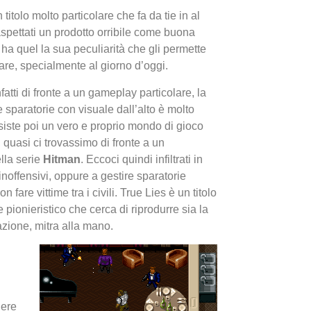
 titolo molto particolare che fa da tie in al
aspettati un prodotto orribile come buona
ò ha quel
la sua peculiarità che gli permette
lare, specialmente al giorno d’oggi.
fatti di fronte a un gameplay particolare, la
 sparatorie con visuale dall’alto è molto
iste poi un vero e proprio mondo di gioco
I Migl
li, quasi ci trovassimo di fronte a un
Guida 
lla serie
Hitman
. Eccoci quindi infiltrati in
Definit
noffensivi, oppure a gestire sparatorie
 fare vittime tra i civili. True Lies è un titolo
pionieristico che cerca di riprodurre sia la
azione, mitra alla mano.
gere