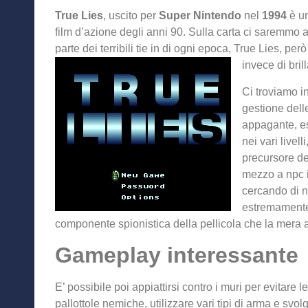
True Lies
, uscito per
Super Nintendo
nel
1994
è un
film d’azione degli anni 90. Sulla carta ci saremmo 
parte dei terribili tie in di ogni epoca, True Lies, per
invece di bril
Ci troviamo in
gestione delle
appagante, es
nei vari livel
precursore de
mezzo a npc i
cercando di non
estremamente 
componente spionistica della pellicola che la mera 
Gameplay interessante
E’ possibile poi appiattirsi contro i muri per evitare le
pallottole nemiche, utilizzare vari tipi di arma e svol