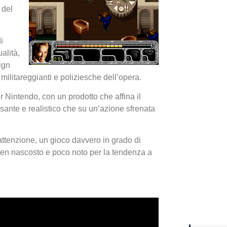
 del
Yakuza
Dojima
i
alità,
ign
 militareggianti e poliziesche dell’opera.
r Nintendo, con un prodotto che affina il
sante e realistico che su un’azione sfrenata
 attenzione, un gioco davvero in grado di
ben nascosto e poco noto per la tendenza a
Crash 
ottobr