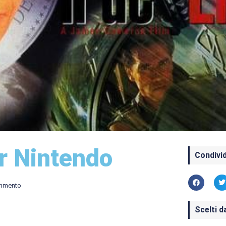
r Nintendo
Condivid
mmento
Scelti d