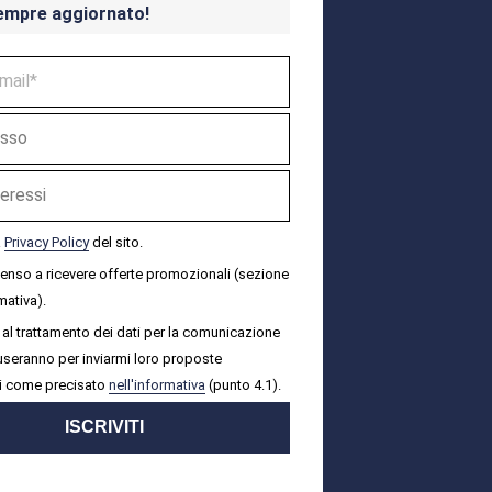
empre aggiornato!
a
Privacy Policy
del sito.
senso a ricevere offerte promozionali (sezione
mativa).
al trattamento dei dati per la comunicazione
i useranno per inviarmi loro proposte
i come precisato
nell'informativa
(punto 4.1).
ISCRIVITI