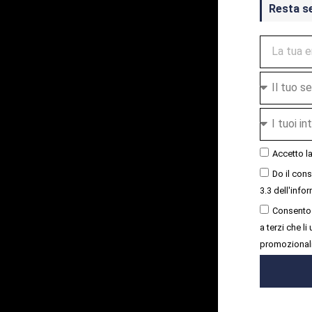
Resta s
Accetto l
Do il con
3.3 dell'infor
Consento 
a terzi che l
promozional