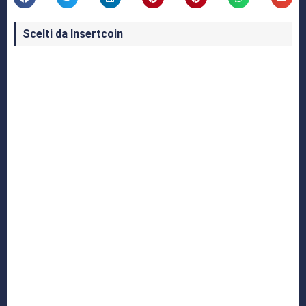
Scelti da Insertcoin
I Migliori Giochi per MS-DOS: Una Guida ai
Classici che Hanno Definito un'Era