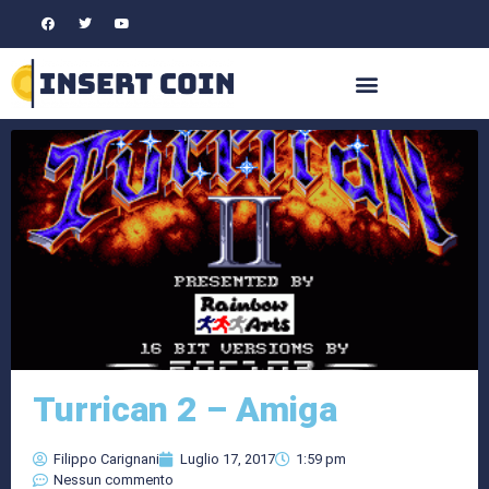
Turrican 2 – Amiga
Filippo Carignani
Luglio 17, 2017
1:59 pm
Nessun commento