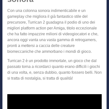
Con una colonna sonora indimenticabile e un
gameplay che migliora il già fantastico stile del
precursore, Turrican 2 guadagna il podio di uno dei
migliori platform action per Amiga, titolo eccezionale
che ha fatto impazzire milioni di videogiocatori e che,
ancora oggi vanta una vasta gamma di retrogamers,
pronti a mettersi a caccia delle creature
biomeccaniche che ammorbano i mondi di gioco.
Turrican 2 è un prodotto immortale, un gioco che dal
passato torna a ricordarci quanto erano difficili i giochi
di una volta, e, senza dubbio, quanto fossero belli. Non
si tratta di nostalgia, si tratta di qualità!