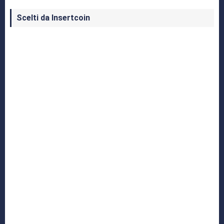
Scelti da Insertcoin
I Migliori Giochi per MS-DOS: Una Guida ai
Classici che Hanno Definito un'Era