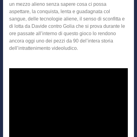
un mezzo alieno senza sapere cosa ci possa
aspettare, la conquista, lenta e guadagnata col
sangue, delle tecnologie aliene, il senso di sconfitta e
di lotta da Davide contro Golia che si prova durante le
ore passate all’interno di questo gioco lo rendono
ancora oggi uno dei pezzi da 90 del’intera storia
dell’intrattenimento videoludico.