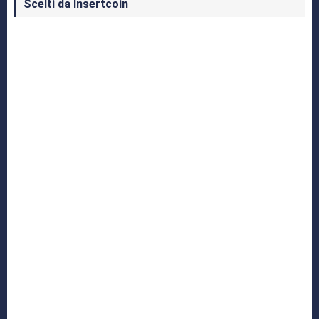
Scelti da Insertcoin
I Migliori Giochi per MS-DOS: Una Guida ai
Classici che Hanno Definito un'Era