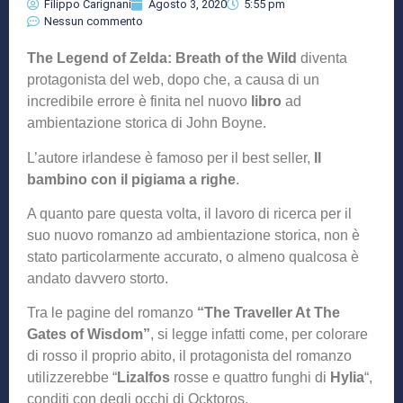
Filippo Carignani
Agosto 3, 2020
5:55 pm
Nessun commento
The Legend of Zelda: Breath of the Wild
diventa
protagonista del web, dopo che, a causa di un
incredibile errore è finita nel nuovo
libro
ad
ambientazione storica di John Boyne.
L’autore irlandese è famoso per il best seller,
Il
bambino con il pigiama a righe
.
A quanto pare questa volta, il lavoro di ricerca per il
suo nuovo romanzo ad ambientazione storica, non è
stato particolarmente accurato, o almeno qualcosa è
andato davvero storto.
Tra le pagine del romanzo
“The Traveller At The
Gates of Wisdom”
, si legge infatti come, per colorare
di rosso il proprio abito, il protagonista del romanzo
utilizzerebbe “
Lizalfos
rosse e quattro funghi di
Hylia
“,
conditi con degli occhi di Ocktoros.