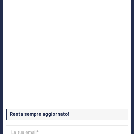
Yakuza: L’Epopea del Drago di Dojima
Crash Bandicoot 4 in uscita a ottobre
Resta sempre aggiornato!