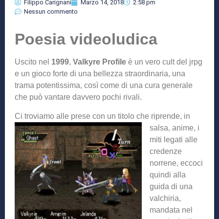
Filippo Carignani
Marzo 14, 2018
2:58 pm
Nessun commento
Poesia videoludica
Uscito nel
1999
,
Valkyre Profile
è un vero cult del jrpg
e un gioco forte di una bellezza straordinaria, una
trama potentissima, così come di una cura generale
che può vantare davvero pochi rivali.
Ci troviamo alle pres
e con un titolo che riprende, in
salsa, anime, i
miti legati alle
credenze
norrene, eccoci
quindi alla
guida di una
valchiria,
mandata nel