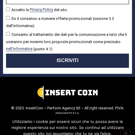
Accetto la
Privacy Policy
del sito.
Do il consenso a ricevere offerte promozionali (sezione 3.3
dell'informativa).
Consento al trattamento dei dati per la comunicazione a terzi che li
useranno per inviarmi loro proposte promozionali come precisato
nell'informativa
(punto 4.1).
ISCRIVITI
© 2025 InsertCoin – Perform Agency Srl – All right reserved. P.IVA:
09335071214.
Cookie Policy
.
Privacy Policy
.
Utilizziamo i cookie per essere sicuri che tu possa avere la
migliore esperienza sul nostro sito. Se continui ad utilizzare
questo sito noi assumiamo che tu ne sia felice.