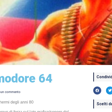
modore 64
Condivid
sun commento
hermi degli anni 80
Scelti d
ove di forza sul lato grafico/sonoro del