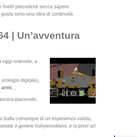
i livelli precedenti senza sapere
i guida sono una idea di continuità
Yakuza
Dojima
4 | Un’avventura
a oggi notevole, a
 orologio digitale),
e armi
…
 ancora piacevole,
Crash 
ottobr
 si tratta comunque di un’esperienza valida,
amate il genere hollywoodiano, e la pixel art