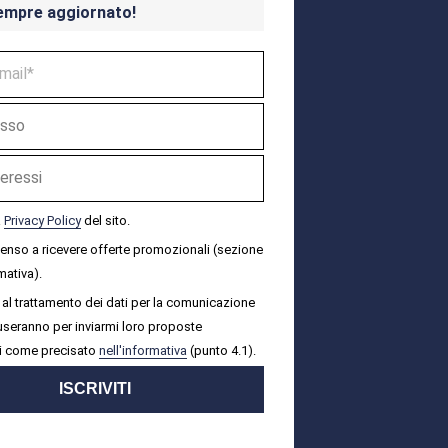
empre aggiornato!
a
Privacy Policy
del sito.
senso a ricevere offerte promozionali (sezione
mativa).
al trattamento dei dati per la comunicazione
i useranno per inviarmi loro proposte
i come precisato
nell'informativa
(punto 4.1).
ISCRIVITI