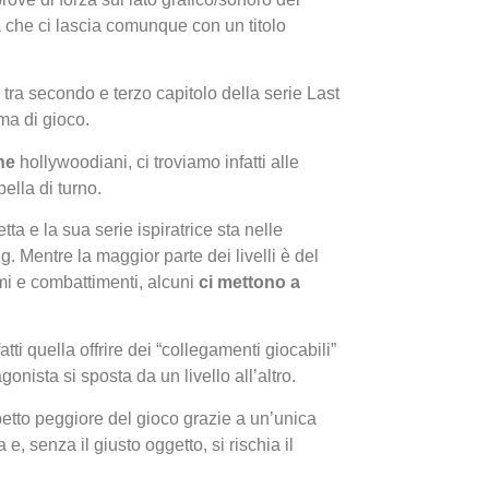
che ci lascia comunque con un titolo
tra secondo e terzo capitolo della serie Last
ma di gioco.
ne
hollywoodiani, ci troviamo infatti alle
bella di turno.
I Migl
ta e la sua serie ispiratrice sta nelle
Guida 
. Mentre la maggior parte dei livelli è del
Definit
mi e combattimenti, alcuni
ci mettono a
atti quella offrire dei “collegamenti giocabili”
agonista si sposta da un livello all’altro.
etto peggiore del gioco grazie a un’unica
e, senza il giusto oggetto, si rischia il