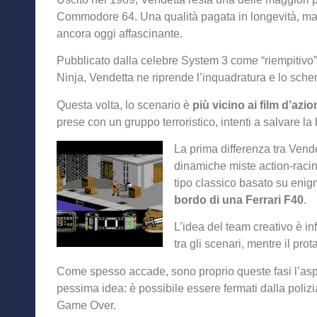
Commodore 64. Una qualità pagata in longevità, ma 
ancora oggi affascinante.
Pubblicato dalla celebre System 3 come “riempitivo” 
Ninja, Vendetta ne riprende l’inquadratura e lo sche
Questa volta, lo scenario è
più vicino ai film d’azio
prese con un gruppo terroristico, intenti a salvare la 
La prima differenza tra Vendet
dinamiche miste action-racing
tipo classico basato su enig
bordo di una Ferrari F40
.
L’idea del team creativo è inf
tra gli scenari, mentre il prot
Come spesso accade, sono proprio queste fasi l’asp
pessima idea: è possibile essere fermati dalla polizia 
Game Over.