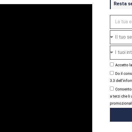
Resta s
Accetto l
Do il con
3.3 dell'infor
Consento 
a terzi che l
promozional