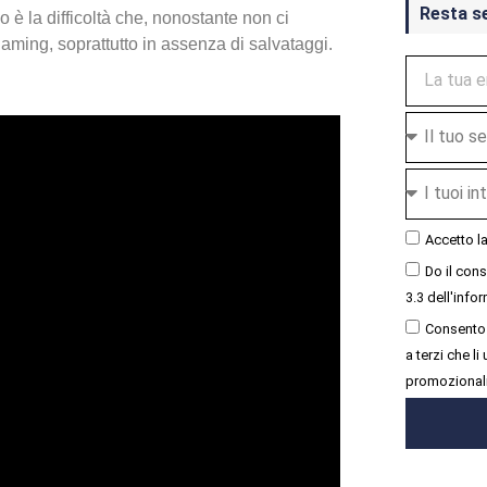
Resta s
 è la difficoltà che, nonostante non ci
gaming, soprattutto in assenza di salvataggi.
Accetto l
Do il con
3.3 dell'infor
Consento 
a terzi che l
promozional