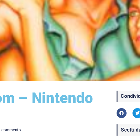
om – Nintendo
Condivid
Scelti d
n commento