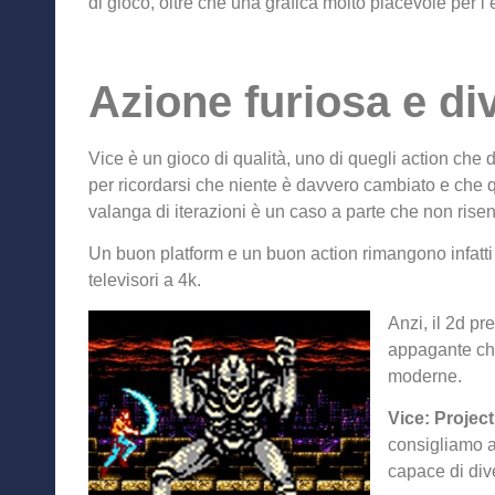
di gioco, oltre che una grafica molto piacevole per l
Azione furiosa e di
Vice è un gioco di qualità, uno di quegli action che
per ricordarsi che niente è davvero cambiato e che q
valanga di iterazioni è un caso a parte che non ris
Un buon platform e un buon action rimangono infatti 
televisori a 4k.
Anzi, il 2d pre
appagante ch
moderne.
Vice: Proje
consigliamo a
capace di div