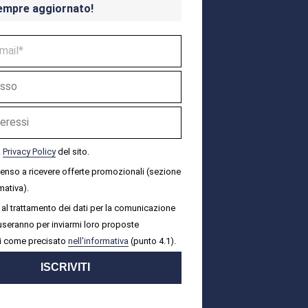
empre aggiornato!
a
Privacy Policy
del sito.
senso a ricevere offerte promozionali (sezione
mativa).
al trattamento dei dati per la comunicazione
i useranno per inviarmi loro proposte
i come precisato
nell'informativa
(punto 4.1).
ISCRIVITI