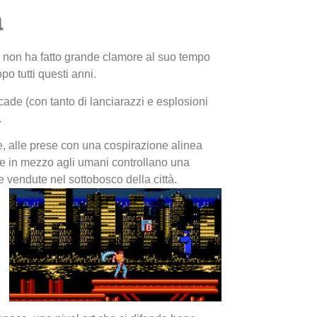
a
e non ha fatto grande clamore al suo tempo
po tutti questi anni.
rcade (con tanto di lanciarazzi e esplosioni
.
I Migl
e, alle prese con una cospirazione alinea
Guida 
one in mezzo agli umani controllano una
Definit
 vendute nel sottobosco della città.