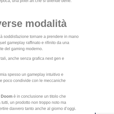
’epoca, una pixel art che si difende bene.
Yakuza
Dojima
verse modalità
 dà soddisfazione tornare a prendere in mano
uel gameplay raffinato e rifinito da una
ente del gaming moderno.
tali, anche senza grafica next gen e
mia spesso un gameplay intuitivo e
e poco condivide con le meccaniche
Crash 
ottobr
ct Doom
è in conclusione un titolo che
 tutti, un prodotto non troppo noto ma
ertire davvero tanto anche al giorno d’oggi.