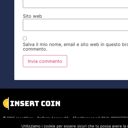
Sito web
Salva il mio nome, email e sito web in questo b
commento.
© 2025 InsertCoin – Perform Agency Srl – All right reserved. P.IVA: 09335071
Cookie Policy
.
Privacy Policy
.
Utilizziamo i cookie per essere sicuri che tu possa avere la 