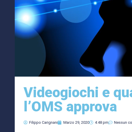
Videogiochi e qu
l’OMS approva
Filippo Carignani
Marzo 29, 2020
4:48 pm
Nessun c