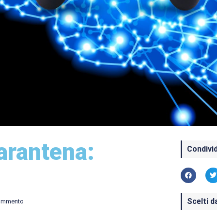
arantena:
Condivid
Scelti d
ommento