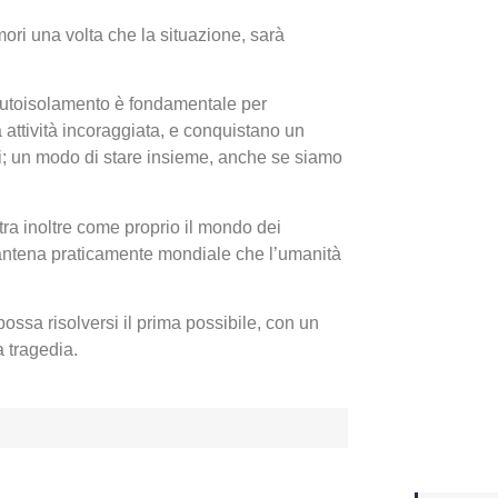
ori una volta che la situazione, sarà
Yakuza
Dojima
autoisolamento è fondamentale per
a attività incoraggiata, e conquistano un
ici; un modo di stare insieme, anche se siamo
stra inoltre come proprio il mondo dei
rantena praticamente mondiale che l’umanità
ssa risolversi il prima possibile, con un
a tragedia.
Crash 
ottobr