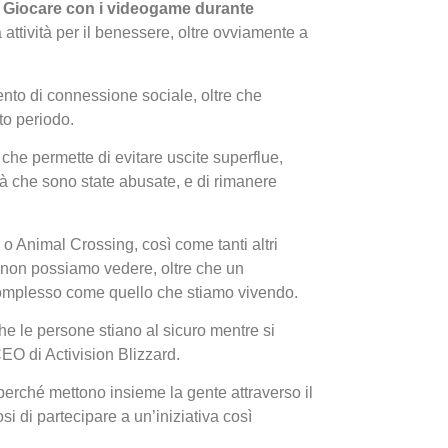
 Giocare
con i videogame durante
attività per il benessere, oltre ovviamente a
to di connessione sociale, oltre che
to periodo.
 che permette di evitare uscite superflue,
tà che sono state abusate, e di rimanere
I Migl
Guida 
Definit
Animal Crossing, così come tanti altri
e non possiamo vedere, oltre che un
omplesso come quello che stiamo vivendo.
he le persone stiano al sicuro mentre si
EO di Activision Blizzard.
perché mettono insieme la gente attraverso il
si di partecipare a un’iniziativa così