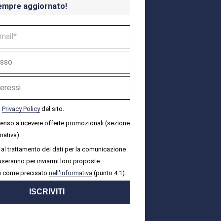
empre aggiornato!
a
Privacy Policy
del sito.
senso a ricevere offerte promozionali (sezione
mativa).
al trattamento dei dati per la comunicazione
i useranno per inviarmi loro proposte
i come precisato
nell'informativa
(punto 4.1).
ISCRIVITI