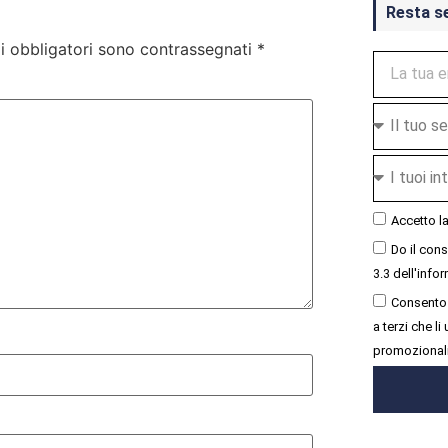
Resta s
i obbligatori sono contrassegnati
*
Accetto l
Do il con
3.3 dell'infor
Consento 
a terzi che l
promozional