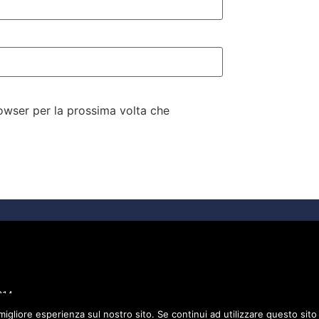
rowser per la prossima volta che
214.
migliore esperienza sul nostro sito. Se continui ad utilizzare questo sit