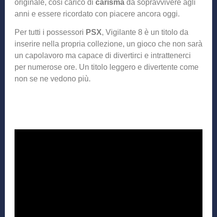
originale, così carico di
carisma
da sopravvivere agli
anni e essere ricordato con piacere ancora oggi.
Per tutti i possessori
PSX
, Vigilante 8 è un titolo da
inserire nella propria collezione, un gioco che non sarà
un capolavoro ma capace di divertirci e intrattenerci
per numerose ore. Un titolo leggero e divertente come
non se ne vedono più.