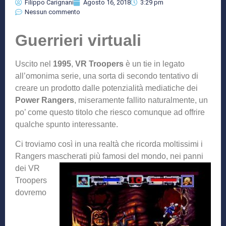
Filippo Carignani
Agosto 16, 2018
3:29 pm
Nessun commento
Guerrieri virtuali
Uscito nel
1995
,
VR Troopers
è un tie in legato
all’omonima serie, una sorta di secondo tentativo di
creare un prodotto dalle potenzialità mediatiche dei
Power Rangers
, miseramente fallito naturalmente, un
po’ come questo titolo che riesco comunque ad offrire
qualche spunto interessante.
Ci troviamo così in una realtà che ricorda moltissimi i
Rangers mascherati più famosi del m
ondo, nei panni
dei VR
Troopers
dovremo