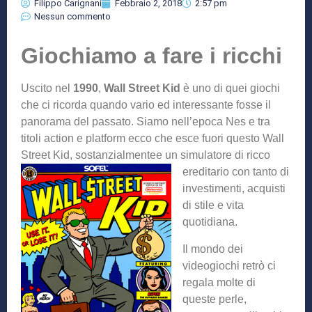
Filippo Carignani
Febbraio 2, 2018
2:57 pm
Nessun commento
Giochiamo a fare i ricchi
Uscito nel
1990
,
Wall Street Kid
è uno di quei giochi
che ci ricorda quando vario ed interessante fosse il
panorama del passato. Siamo nell’epoca Nes e tra
titoli action e platform ecco che esce fuori questo Wall
Street Kid, sostanzialmente
e un simulatore di ricco
ereditario con tanto di
investimenti, acquisti
di stile e vita
quotidiana.
Il mondo dei
videogiochi retrò ci
regala molte di
queste perle,