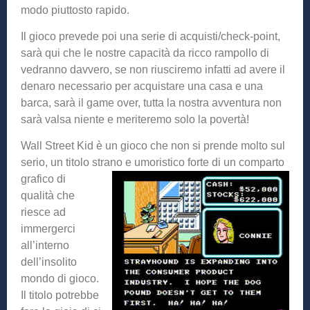
modo piuttosto rapido.
Il gioco prevede poi una serie di acquisti/check-point,
sarà qui che le nostre capacità da ricco rampollo di
vedranno davvero, se non riusciremo infatti ad avere il
denaro necessario per acquistare una casa e una
barca, sarà il game over, tutta la nostra avventura non
sarà valsa niente e meriteremo solo la povertà!
Wall Street Kid è un gioco che non si prende molto sul
serio, un titolo strano e umoristico forte di un co
mparto
grafico di
qualità che
riesce ad
immergerci
all’interno
dell’insolito
mondo di gioco.
Il titolo potrebbe