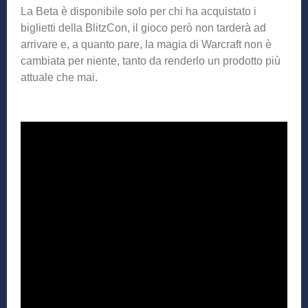
La Beta è disponibile solo per chi ha acquistato i
biglietti della BlitzCon, il gioco però non tarderà ad
arrivare e, a quanto pare, la magia di Warcraft non è
cambiata per niente, tanto da renderlo un prodotto più
attuale che mai.