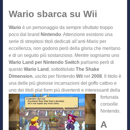
Wario sbarca su Wii
Wario
è un personaggio da sempre sfruttato troppo
poco dal brand
Nintendo
. Attenzione esistono una
serie di strepitosi titoli dedicati all’anti-Mario per
eccellenza, non godono però della gloria che meritano
e di un seguito più sostanzioso. Mentre sogniamo uno
Wario Land per Nintendo Switch
parliamo però di
questo
Wario Land
, sottotitolato
The Shake
Dimension
, uscito per Nintendo
Wii
nel
2008
. Il titolo è
una delle più gloriose incarnazioni del goffo cattivo e
uno dei titoli plat
form più divertenti e interessanti della
fortunata
consolle
Nintendo.
A