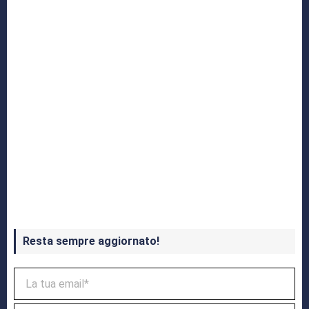
Crash Bandicoot 4 in uscita a ottobre
Resta sempre aggiornato!