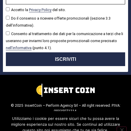
Accetto la
Privacy Policy
del sito.
Do il consenso a ricevere offerte promozionali (sezione 3.3
dell'informativa).
Consento al trattamento dei dati per la comunicazione a terzi che li
useranno per inviarmi loro proposte promozionali come precisato
nell'informativa
(punto 4.1).
ISCRIVITI
© 2025 InsertCoin – Perform Agency Srl – All right reserved. P.IVA:
09335071214.
Cookie Policy
.
Privacy Policy
.
Utilizziamo i cookie per essere sicuri che tu possa avere la
migliore esperienza sul nostro sito. Se continui ad utilizzare
questo sito noi assumiamo che tu ne sia felice.