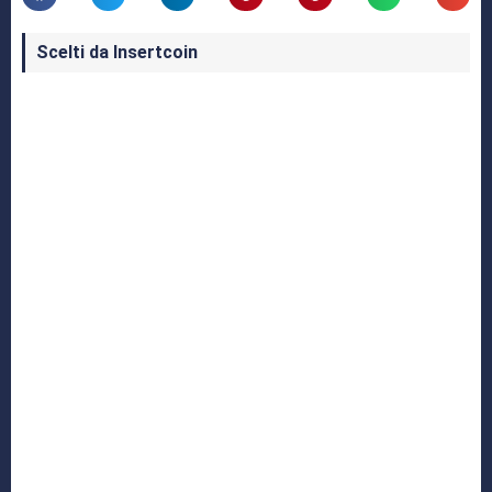
Scelti da Insertcoin
I Migliori Giochi per MS-DOS: Una Guida ai
Classici che Hanno Definito un'Era