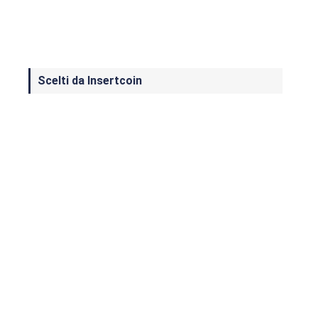
Scelti da Insertcoin
I Migliori Giochi per MS-DOS: Una
Guida ai Classici che Hanno Definito
un'Era