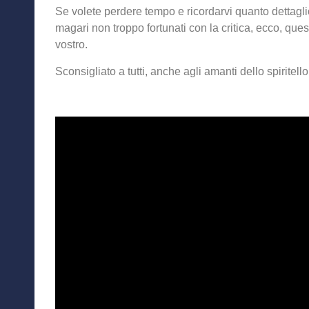
Se volete perdere tempo e ricordarvi quanto dettaglio 
magari non troppo fortunati con la critica, ecco, que
vostro.
Sconsigliato a tutti, anche agli amanti dello spiritello