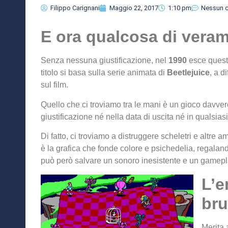
Filippo Carignani
Maggio 22, 2017
1:10 pm
Nessun 
E ora qualcosa di veram
Senza nessuna giustificazione, nel
1990
esce questo
titolo si basa sulla serie animata di
Beetlejuice
, a d
sul film.
Quello che ci troviamo tra le mani è un gioco davver
giustificazione né nella data di uscita né in qualsiasi
Di fatto, ci troviamo a distruggere scheletri e altre 
è la grafica che fonde colore e psichedelia, regala
può però salvare un sonoro inesistente e un gamepl
L’e
bru
Merita 