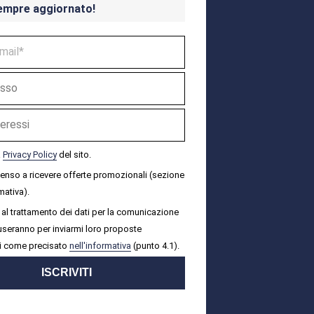
empre aggiornato!
a
Privacy Policy
del sito.
senso a ricevere offerte promozionali (sezione
mativa).
al trattamento dei dati per la comunicazione
i useranno per inviarmi loro proposte
i come precisato
nell'informativa
(punto 4.1).
ISCRIVITI