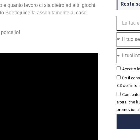
Resta s
e quanto lavoro ci sia dietro ad altri giochi,
sto Beetlejuice fa assolutamente al caso
 porcello!
Accetto l
Do il con
3.3 dell'infor
Consento 
a terzi che l
promozional