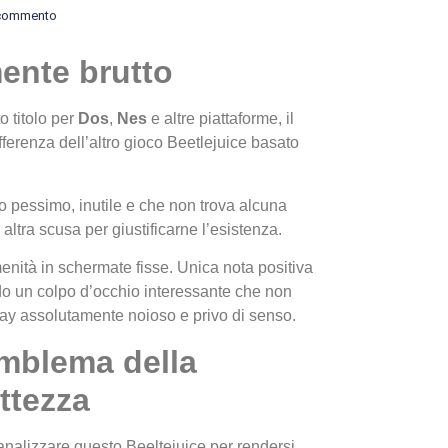
commento
ente brutto
 titolo per
Dos
,
Nes
e altre piattaforme, il
ifferenza dell’altro gioco Beetlejuice basato
I Migl
o pessimo, inutile e che non trova alcuna
Guida 
 altra scusa per giustificarne l’esistenza.
Definit
amenità in schermate fisse. Unica nota positiva
ndo un colpo d’occhio interessante che non
ay assolutamente noioso e privo di senso.
mblema della
ttezza
analizzare questo Beeltejuice per rendersi