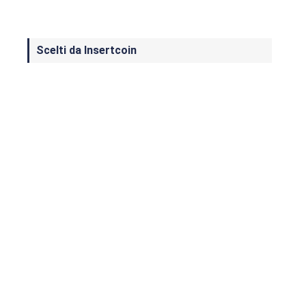
Scelti da Insertcoin
I Migliori Giochi per MS-DOS: Una
Guida ai Classici che Hanno Definito
un'Era