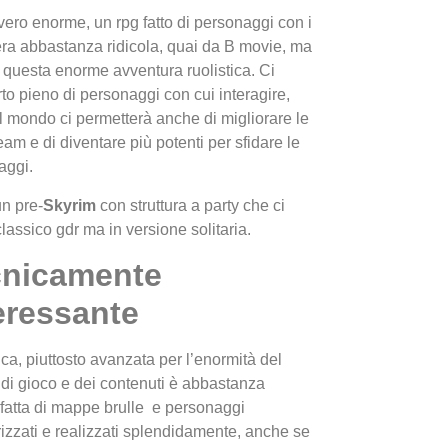
vero enorme, un rpg fatto di personaggi con i
niera abbastanza ridicola, quai da B movie, ma
 questa enorme avventura ruolistica. Ci
to pieno di personaggi con cui interagire,
 Il mondo ci permetterà anche di migliorare le
eam e di diventare più potenti per sfidare le
aggi.
I Migl
un pre-
Skyrim
con struttura a party che ci
Guida 
lassico gdr ma in versione solitaria.
Definit
cnicamente
eressante
ica, piuttosto avanzata per l’enormità del
i gioco e dei contenuti è abbastanza
 fatta di mappe brulle e personaggi
rizzati e realizzati splendidamente, anche se