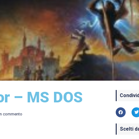
dor – MS DOS
Condivid
n commento
Scelti d