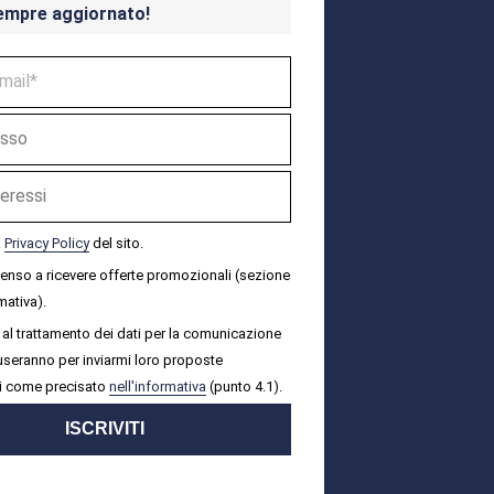
empre aggiornato!
a
Privacy Policy
del sito.
senso a ricevere offerte promozionali (sezione
mativa).
al trattamento dei dati per la comunicazione
i useranno per inviarmi loro proposte
i come precisato
nell'informativa
(punto 4.1).
ISCRIVITI