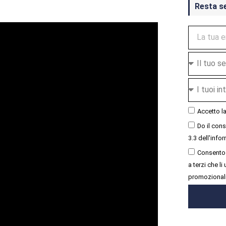
Resta s
Accetto l
Do il con
3.3 dell'infor
Consento 
a terzi che l
promozional