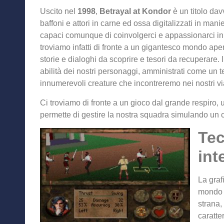
Uscito nel
1998
,
Betrayal at Kondor
è un titolo dav
baffoni e attori in carne ed ossa digitalizzati in ma
capaci comunque di coinvolgerci e appassionarci in
troviamo infatti di fronte a un gigantesco mondo aper
storie e dialoghi da scoprire e tesori da recuperare.
abilità dei nostri personaggi, amministrati come un t
innumerevoli creature che incontreremo nei nostri vi
Ci troviamo di fronte a un gioco dal grande respiro, 
permette di gestire la nostra squadra simulando un c
Te
int
La graf
mondo d
strana,
caratte