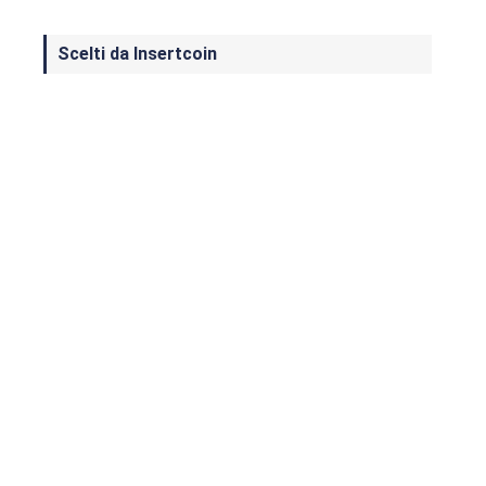
Scelti da Insertcoin
I Migliori Giochi per MS-DOS: Una
Guida ai Classici che Hanno Definito
un'Era