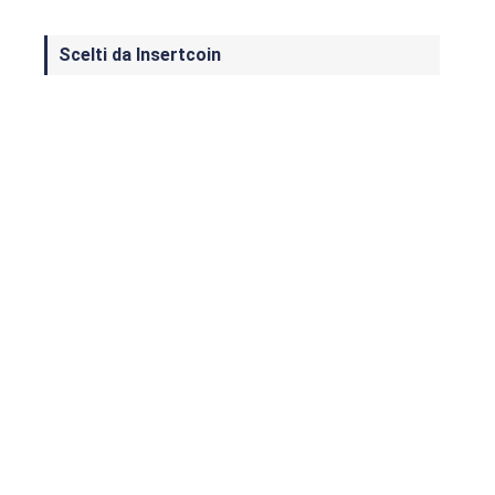
Scelti da Insertcoin
I Migliori Giochi per MS-DOS: Una
Guida ai Classici che Hanno Definito
un'Era