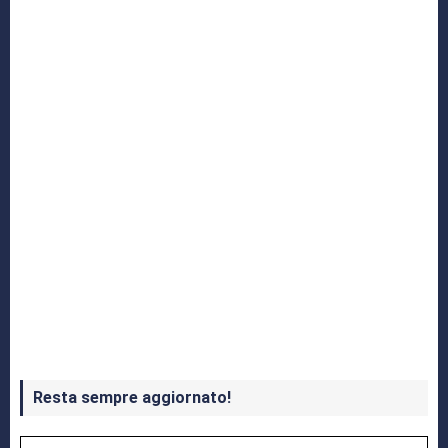
Yakuza: L’Epopea del Drago di Dojima
Crash Bandicoot 4 in uscita a ottobre
Resta sempre aggiornato!