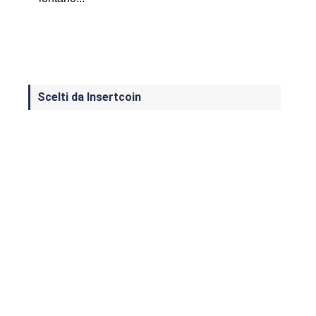
Scelti da Insertcoin
I Migliori Giochi per MS-DOS: Una
Guida ai Classici che Hanno Definito
un'Era