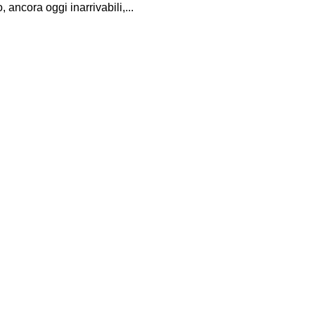
o, ancora oggi inarrivabili,...
I Miglio
Guida a
Definito
Yakuza:
Dojima