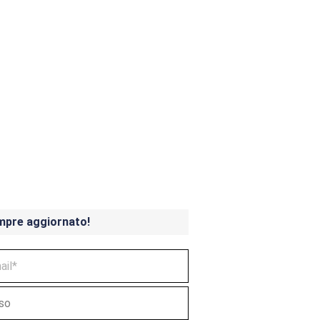
ndicoot 4 in uscita a
mpre aggiornato!