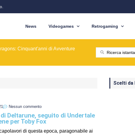
o.
News
Videogames
Retrogaming
ione del modello originale
ominò le sale giochi nel 1989
ragons: Cinquant'anni di Avventure
: dal pixel al Sottosopra
saga BioWare
 nelle nostre tasche
ione del modello originale
ominò le sale giochi nel 1989
Scelti da
21
Nessun commento
di Deltarune, seguito di Undertale
ene per Toby Fox
capolavori di questa epoca, paragonabile ai