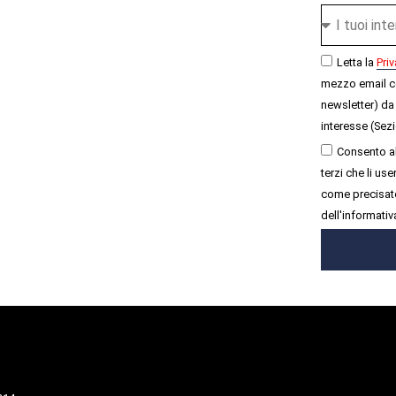
Letta la
Priv
mezzo email c
newsletter) da 
interesse (Sezi
Consento al
terzi che li u
come precisato
dell'informativ