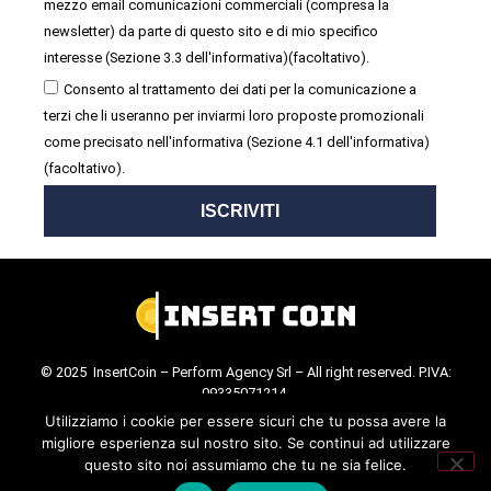
mezzo email comunicazioni commerciali (compresa la
newsletter) da parte di questo sito e di mio specifico
interesse (Sezione 3.3 dell'informativa)(facoltativo).
Consento al trattamento dei dati per la comunicazione a
terzi che li useranno per inviarmi loro proposte promozionali
come precisato nell'informativa (Sezione 4.1 dell'informativa)
(facoltativo).
ISCRIVITI
© 2025 InsertCoin – Perform Agency Srl – All right reserved. P.IVA:
09335071214.
Cookie Policy
.
Privacy Policy
.
Utilizziamo i cookie per essere sicuri che tu possa avere la
migliore esperienza sul nostro sito. Se continui ad utilizzare
questo sito noi assumiamo che tu ne sia felice.