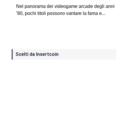
Nel panorama dei videogame arcade degli anni
’80, pochi titoli possono vantare la fama e...
Scelti da Insertcoin
I Migliori Giochi per MS-DOS: Una
Guida ai Classici che Hanno Definito