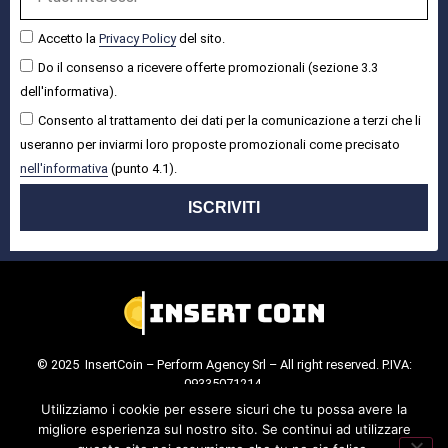
Accetto la
Privacy Policy
del sito.
Do il consenso a ricevere offerte promozionali (sezione 3.3
dell'informativa).
Consento al trattamento dei dati per la comunicazione a terzi che li
useranno per inviarmi loro proposte promozionali come precisato
nell'informativa
(punto 4.1).
ISCRIVITI
© 2025 InsertCoin – Perform Agency Srl – All right reserved. P.IVA:
09335071214.
Cookie Policy
.
Privacy Policy
.
Utilizziamo i cookie per essere sicuri che tu possa avere la
migliore esperienza sul nostro sito. Se continui ad utilizzare