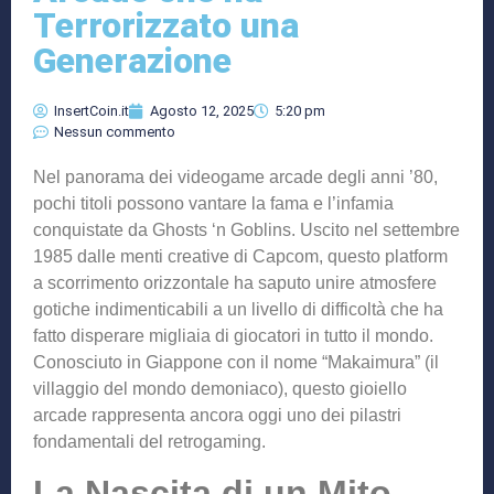
Terrorizzato una
Generazione
InsertCoin.it
Agosto 12, 2025
5:20 pm
Nessun commento
Nel panorama dei videogame arcade degli anni ’80,
pochi titoli possono vantare la fama e l’infamia
conquistate da Ghosts ‘n Goblins. Uscito nel settembre
1985 dalle menti creative di Capcom, questo platform
a scorrimento orizzontale ha saputo unire atmosfere
gotiche indimenticabili a un livello di difficoltà che ha
fatto disperare migliaia di giocatori in tutto il mondo.
Conosciuto in Giappone con il nome “Makaimura” (il
villaggio del mondo demoniaco), questo gioiello
arcade rappresenta ancora oggi uno dei pilastri
fondamentali del retrogaming.
La Nascita di un Mito