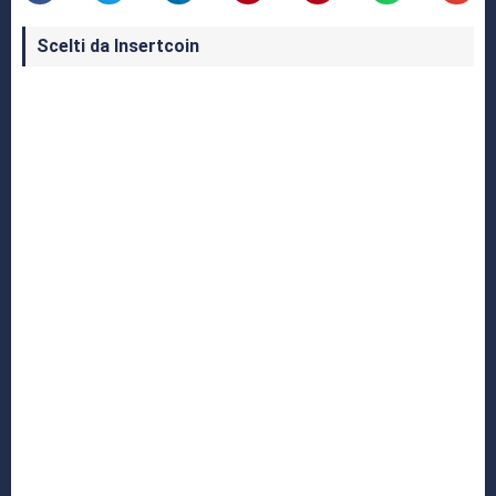
Scelti da Insertcoin
I Migliori Giochi per MS-DOS: Una Guida ai
Classici che Hanno Definito un'Era