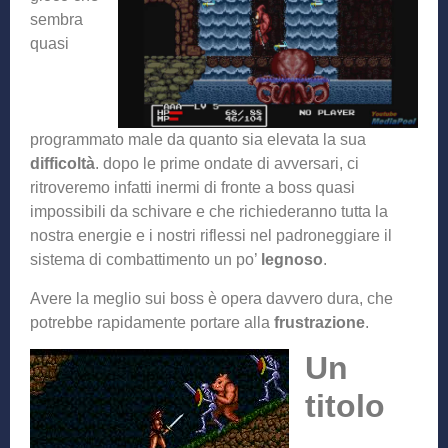
sembra
quasi
programmato male da quanto sia elevata la sua
difficoltà
. dopo le prime ondate di avversari, ci
ritroveremo infatti inermi di fronte a boss quasi
impossibili da schivare e che richiederanno tutta la
nostra energie e i nostri riflessi nel padroneggiare il
sistema di combattimento un po’
legnoso
.
Avere la meglio sui boss è opera davvero dura, che
potrebbe rapidamente portare alla
frustrazione
.
Un
titolo