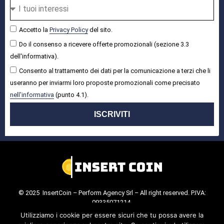
Accetto la
Privacy Policy
del sito.
Do il consenso a ricevere offerte promozionali (sezione 3.3
dell'informativa).
Consento al trattamento dei dati per la comunicazione a terzi che li
useranno per inviarmi loro proposte promozionali come precisato
nell'informativa
(punto 4.1).
ISCRIVITI
© 2025 InsertCoin – Perform Agency Srl – All right reserved. P.IVA:
09335071214.
Cookie Policy
.
Privacy Policy
.
Utilizziamo i cookie per essere sicuri che tu possa avere la