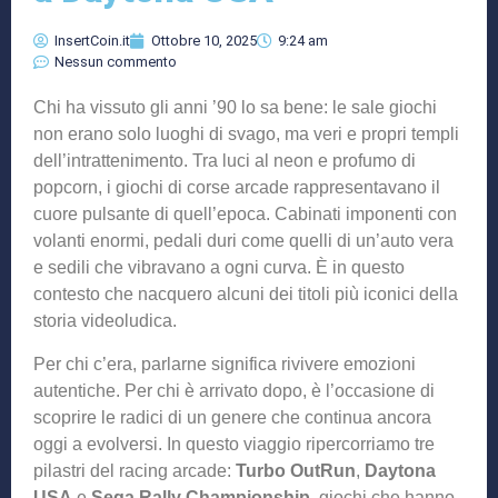
InsertCoin.it
Ottobre 10, 2025
9:24 am
Nessun commento
Chi ha vissuto gli anni ’90 lo sa bene: le sale giochi
non erano solo luoghi di svago, ma veri e propri templi
dell’intrattenimento. Tra luci al neon e profumo di
popcorn, i giochi di corse arcade rappresentavano il
cuore pulsante di quell’epoca. Cabinati imponenti con
volanti enormi, pedali duri come quelli di un’auto vera
e sedili che vibravano a ogni curva. È in questo
contesto che nacquero alcuni dei titoli più iconici della
storia videoludica.
Per chi c’era, parlarne significa rivivere emozioni
autentiche. Per chi è arrivato dopo, è l’occasione di
scoprire le radici di un genere che continua ancora
oggi a evolversi. In questo viaggio ripercorriamo tre
pilastri del racing arcade:
Turbo OutRun
,
Daytona
USA
e
Sega Rally Championship
, giochi che hanno