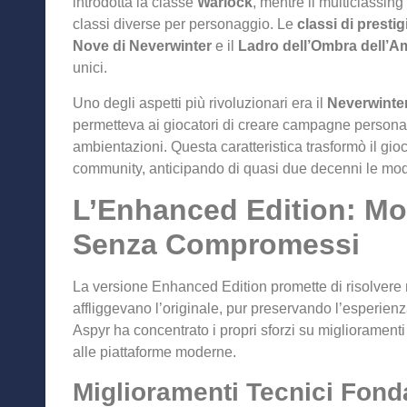
introdotta la classe
Warlock
, mentre il multiclassin
classi diverse per personaggio. Le
classi di prestig
Nove di Neverwinter
e il
Ladro dell’Ombra dell’A
unici.
Uno degli aspetti più rivoluzionari era il
Neverwinter
permetteva ai giocatori di creare campagne personali
ambientazioni. Questa caratteristica trasformò il gioc
community, anticipando di quasi due decenni le mod
L’Enhanced Edition: Mo
Senza Compromessi
La versione Enhanced Edition promette di risolvere
affliggevano l’originale, pur preservando l’esperienz
Aspyr ha concentrato i propri sforzi su miglioramenti 
alle piattaforme moderne.
Miglioramenti Tecnici Fond