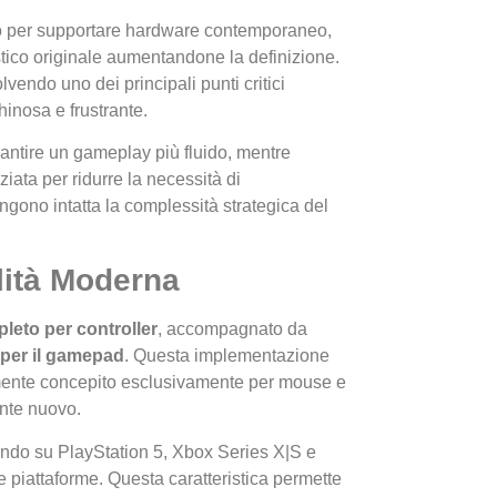
to per supportare hardware contemporaneo,
stico originale aumentandone la definizione.
solvendo uno dei principali punti critici
inosa e frustrante.
antire un gameplay più fluido, mentre
iata per ridurre la necessità di
gono intatta la complessità strategica del
lità Moderna
leto per controller
, accompagnato da
 per il gamepad
. Questa implementazione
iamente concepito esclusivamente per mouse e
ente nuovo.
vando su PlayStation 5, Xbox Series X|S e
le piattaforme. Questa caratteristica permette