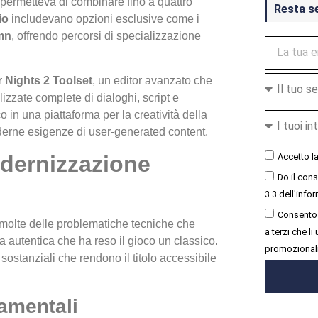
g permetteva di combinare fino a quattro
Resta s
io
includevano opzioni esclusive come i
mn
, offrendo percorsi di specializzazione
 Nights 2 Toolset
, un editor avanzato che
zzate complete di dialoghi, script e
o in una piattaforma per la creatività della
erne esigenze di user-generated content.
Accetto l
dernizzazione
Do il con
3.3 dell'infor
Consento 
 molte delle problematiche tecniche che
a terzi che l
a autentica che ha reso il gioco un classico.
promozional
sostanziali che rendono il titolo accessibile
amentali