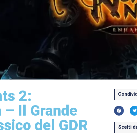
ts 2:
Condivid
 – Il Grande
assico del GDR
Scelti d