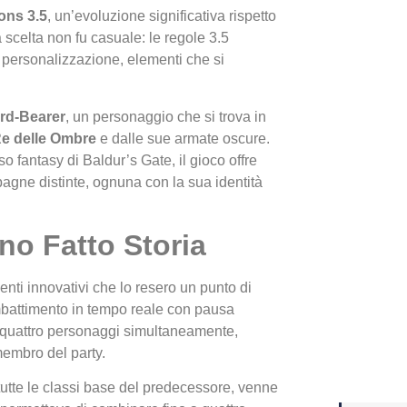
ns 3.5
, un’evoluzione significativa rispetto
 scelta non fu casuale: le regole 3.5
Yakuza
i personalizzazione, elementi che si
Dojima
rd-Bearer
, un personaggio che si trova in
e delle Ombre
e dalle sue armate oscure.
so fantasy di Baldur’s Gate, il gioco offre
pagne distinte, ognuna con la sua identità
o Fatto Storia
nti innovativi che lo resero un punto di
Crash 
mbattimento in tempo reale con pausa
ottobr
 a quattro personaggi simultaneamente,
membro del party.
a tutte le classi base del predecessore, venne