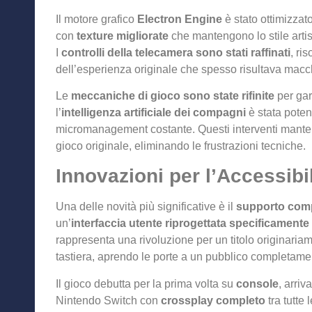
Il motore grafico
Electron Engine
è stato ottimizza
con
texture migliorate
che mantengono lo stile arti
I
controlli della telecamera sono stati raffinati
, ri
dell’esperienza originale che spesso risultava macch
Le
meccaniche di gioco sono state rifinite
per gar
l’
intelligenza artificiale dei compagni
è stata potenz
micromanagement costante. Questi interventi manten
gioco originale, eliminando le frustrazioni tecniche.
Innovazioni per l’Accessibi
Una delle novità più significative è il
supporto comp
un’
interfaccia utente riprogettata specificamente
rappresenta una rivoluzione per un titolo originar
tastiera, aprendo le porte a un pubblico completam
Il gioco debutta per la prima volta su
console
, arri
Nintendo Switch con
crossplay completo
tra tutte 