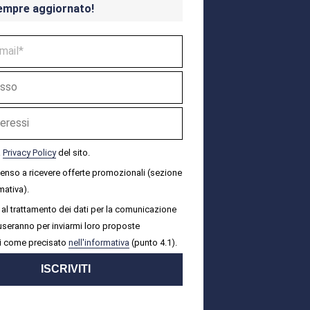
empre aggiornato!
a
Privacy Policy
del sito.
senso a ricevere offerte promozionali (sezione
mativa).
al trattamento dei dati per la comunicazione
i useranno per inviarmi loro proposte
i come precisato
nell'informativa
(punto 4.1).
ISCRIVITI