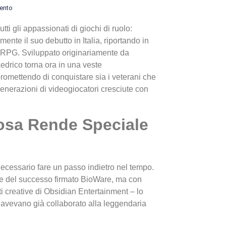
ento
tti gli appassionati di giochi di ruolo:
lmente il suo debutto in Italia, riportando in
i CRPG. Sviluppato originariamente da
edrico torna ora in una veste
romettendo di conquistare sia i veterani che
enerazioni di videogiocatori cresciute con
I Migl
Guida 
Cosa Rende Speciale
Definit
necessario fare un passo indietro nel tempo.
ale del successo firmato BioWare, ma con
i creative di Obsidian Entertainment – lo
e avevano già collaborato alla leggendaria