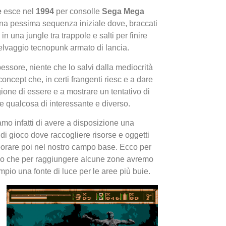
e
esce nel
1994
per consolle
Sega Mega
i una pessima sequenza iniziale dove, braccati
n una jungle tra trappole e salti per finire
selvaggio tecnopunk armato di lancia.
spessore, niente che lo salvi dalla mediocrità
oncept che, in certi frangenti riesc
e a dare
ione di essere e a mostrare un tentativo di
I Migl
e qualcosa di interessante e diverso.
Guida 
Definit
mo infatti di avere a disposizione una
i gioco dove raccogliere risorse e oggetti
orare poi nel nostro campo base. Ecco per
o che per raggiungere alcune zone avremo
pio una fonte di luce per le aree più buie.