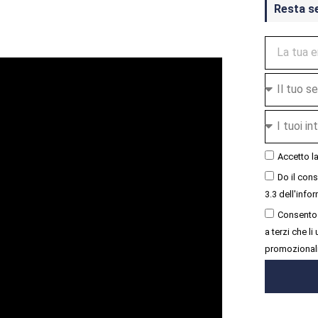
Resta s
Accetto l
Do il con
3.3 dell'infor
Consento 
a terzi che l
promozional