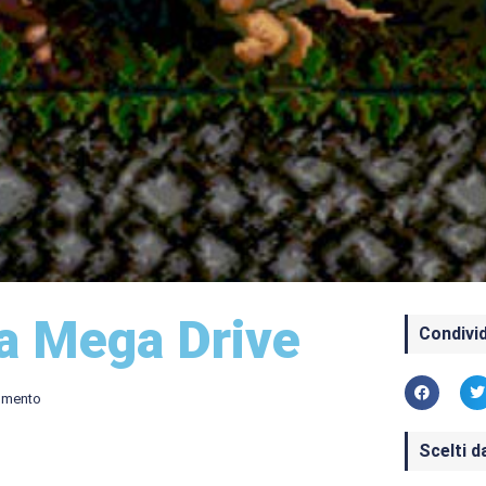
a Mega Drive
Condivid
mmento
Scelti d