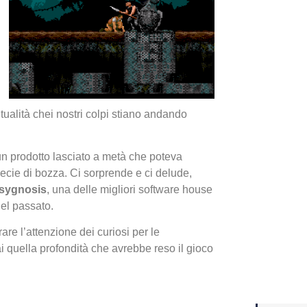
Yakuza
Dojima
tualità chei nostri colpi stiano andando
, un prodotto lasciato a metà che poteva
ecie di bozza. Ci sorprende e ci delude,
sygnosis
, una delle migliori software house
del passato.
Crash 
rare l’attenzione dei curiosi per le
ottobr
quella profondità che avrebbe reso il gioco