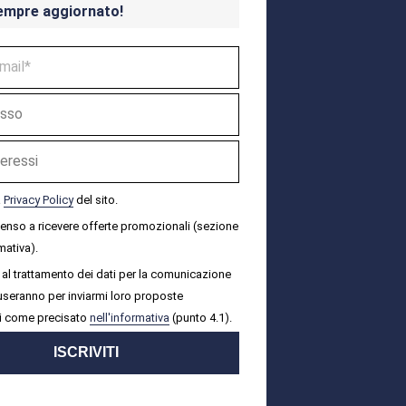
empre aggiornato!
a
Privacy Policy
del sito.
senso a ricevere offerte promozionali (sezione
mativa).
al trattamento dei dati per la comunicazione
i useranno per inviarmi loro proposte
i come precisato
nell'informativa
(punto 4.1).
ISCRIVITI