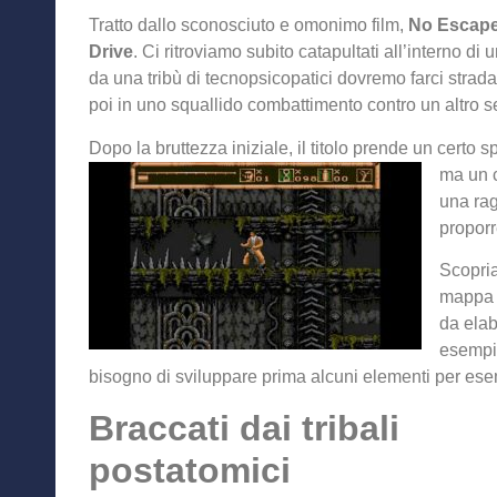
Tratto dallo sconosciuto e omonimo film,
No Escap
Drive
. Ci ritroviamo subito catapultati all’interno d
da una tribù di tecnopsicopatici dovremo farci strada i
poi in uno squallido combattimento contro un altro 
Dopo la bruttezza iniziale, il titolo prende un certo 
ma un c
una rag
proporr
Scopria
mappa d
da elab
esempi
bisogno di sviluppare prima alcuni elementi per esem
Braccati dai tribali
postatomici