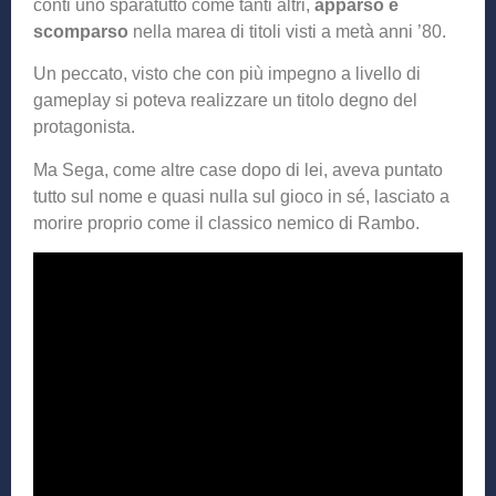
conti uno sparatutto come tanti altri,
apparso e
scomparso
nella marea di titoli visti a metà anni ’80.
Un peccato, visto che con più impegno a livello di
gameplay si poteva realizzare un titolo degno del
protagonista.
Ma Sega, come altre case dopo di lei, aveva puntato
tutto sul nome e quasi nulla sul gioco in sé, lasciato a
morire proprio come il classico nemico di Rambo.