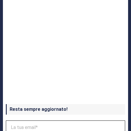
Yakuza: L’Epopea del Drago di Dojima
Crash Bandicoot 4 in uscita a ottobre
Resta sempre aggiornato!