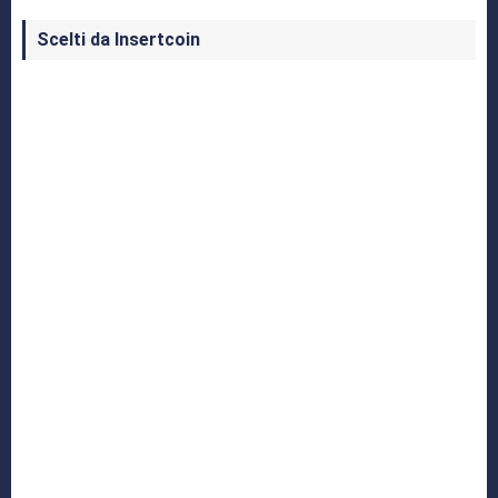
Scelti da Insertcoin
I Migliori Giochi per MS-DOS: Una Guida ai
Classici che Hanno Definito un'Era