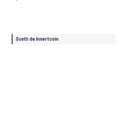
Scelti da Insertcoin
I Migliori Giochi per MS-DOS: Una
Guida ai Classici che Hanno Definito
un'Era